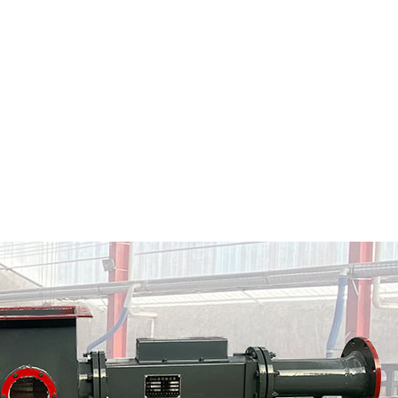
瑞金市粉料输送泵
瑞金市气力输送料封泵
情
定制批发
查看详情
定