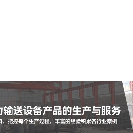
输送斜槽
耐磨管
耐磨弯头
鼓风机
布袋除尘器
查看更多