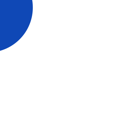
网站首页
时博