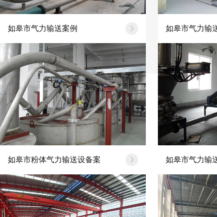
如皋市气力输送案例
如皋市气力输
如皋市粉体气力输送设备案
如皋市气力输