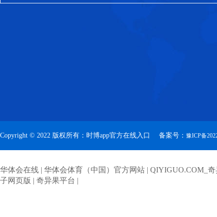
气流泵应用于水泥行业中，对稳定水
量、节约能耗、降低成本等起着至关
Copyright © 2022 版权所有：时博app官方在线入口 备案号：
豫ICP备2022
华体会在线
|
华体会体育（中国）官方网站
|
QIYIGUO.COM_
子网页版
|
奇异果平台
|