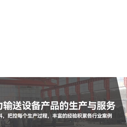
输送斜槽
耐磨管
耐磨弯头
鼓风机
布袋除尘器
查看更多