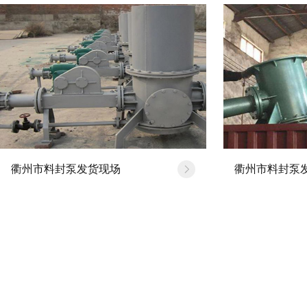
衢州市料封泵发货现场
衢州市料封泵
局对于料封泵系统的…
[20