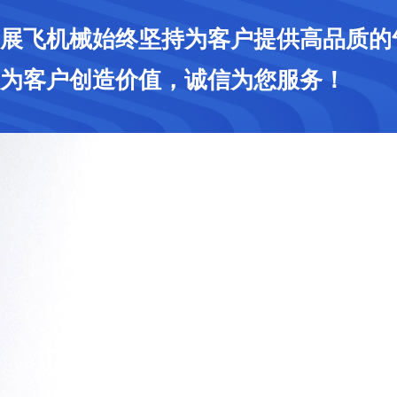
展飞机械始终坚持为客户提供高品质的
为客户创造价值，诚信为您服务！