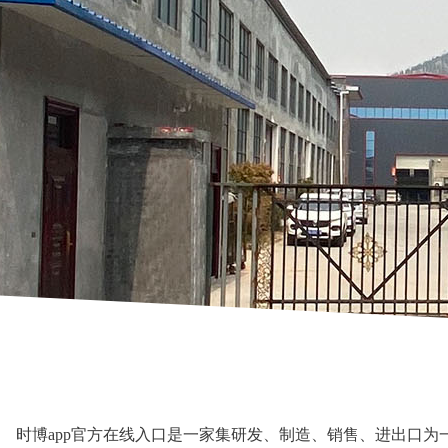
时博app官方在线入口是一家集研发、制造、销售、进出口为