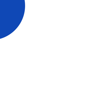
网站首页
时博