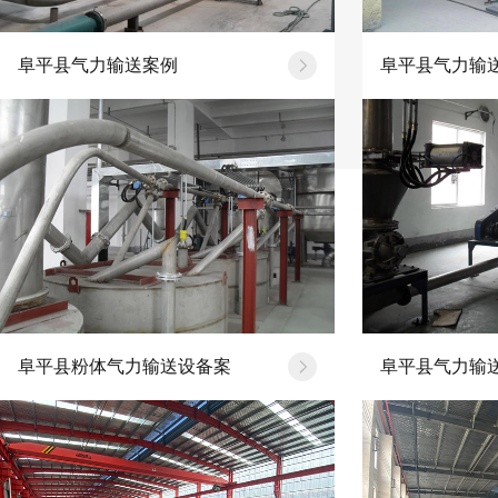
阜平县气力输送案例
阜平县气力输
阜平县粉体气力输送设备案
阜平县气力输