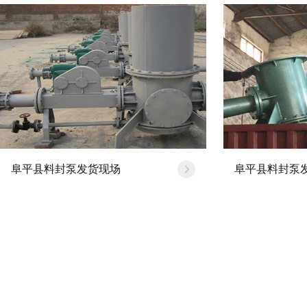
阜平县料封泵发货现场
阜平县料封泵
局对于料封泵系统的…
[20