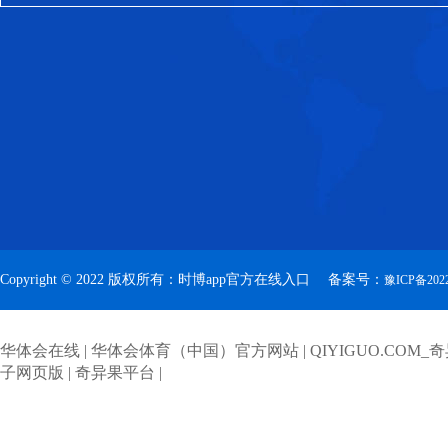
气流泵应用于水泥行业中，对稳定水
量、节约能耗、降低成本等起着至关
Copyright © 2022 版权所有：时博app官方在线入口 备案号：
豫ICP备2022
华体会在线
|
华体会体育（中国）官方网站
|
QIYIGUO.COM_
子网页版
|
奇异果平台
|