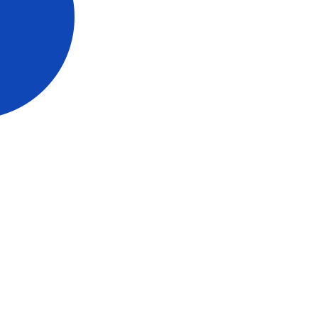
网站首页
时博