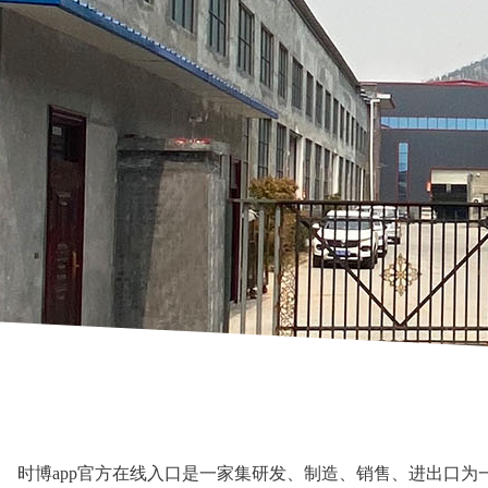
时博app官方在线入口是一家集研发、制造、销售、进出口为