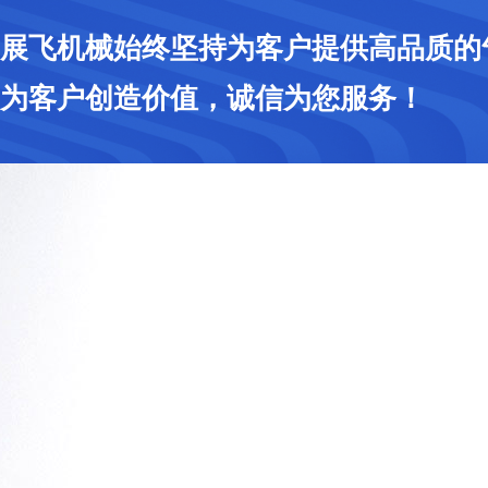
展飞机械始终坚持为客户提供高品质的
为客户创造价值，诚信为您服务！