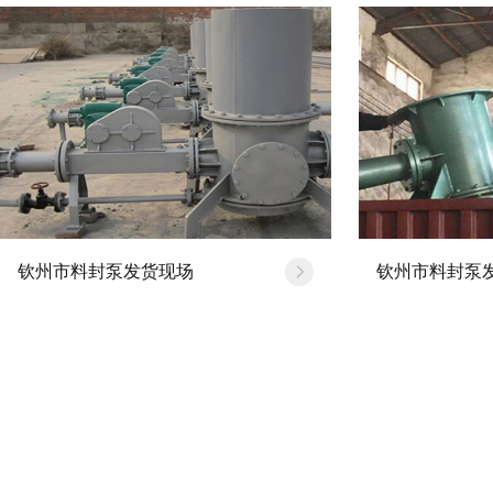
钦州市料封泵发货现场
钦州市料封泵
局对于料封泵系统的…
[20