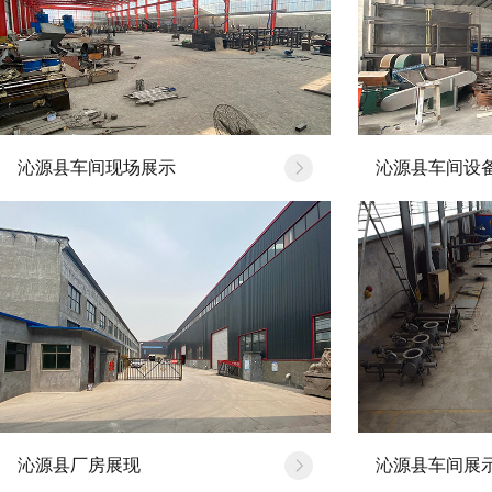
公司新闻
行业动态
沁源县车间现场展示
沁源县车间设
送料封泵有明显的节…
[20
沁源县厂房展现
沁源县车间展