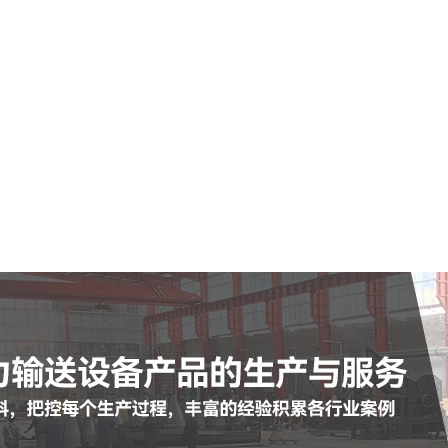
输送斜槽
耐磨管
耐磨弯头
鼓风机
布袋除尘器
查看更多