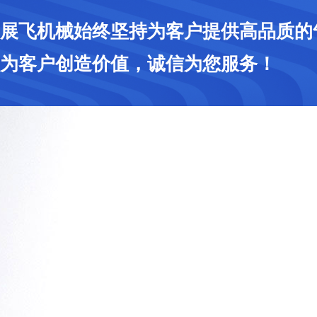
展飞机械始终坚持为客户提供高品质的
为客户创造价值，诚信为您服务！