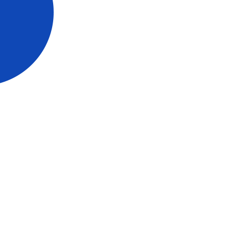
网站首页
时博