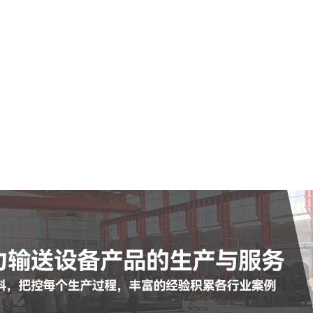
输送斜槽
耐磨管
耐磨弯头
鼓风机
布袋除尘器
查看更多