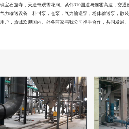
瑰宝石窟寺，天造奇观雪花洞。紧邻310国道与连霍高速，交
气力输送设备：料封泵，仓泵，气力输送泵，粉体输送泵，散装
用户，热诚欢迎国内、外各商家与我公司携手合作，共同发展。
客户现场案
CUSTOMER SITE 