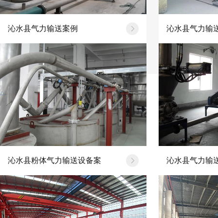
沁水县气力输送案例
沁水县气力输
沁水县粉体气力输送设备案
沁水县气力输