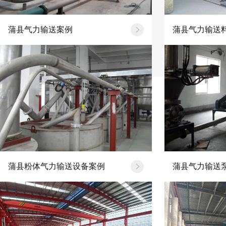
蒲县气力输送案例
蒲县气力输送
蒲县粉体气力输送设备案例
蒲县气力输送