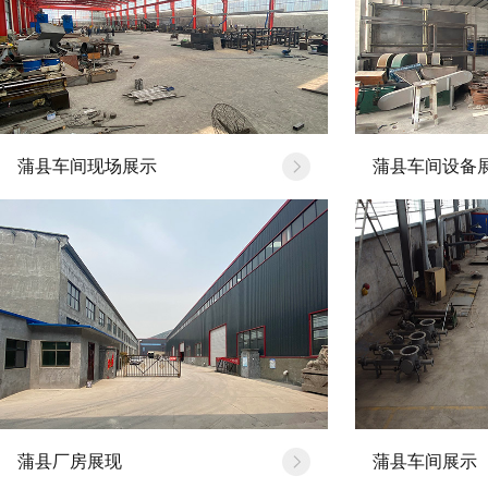
公司新闻
行业动态
蒲县车间现场展示
蒲县车间设备
料封泵有明显的节能…
[20
蒲县厂房展现
蒲县车间展示