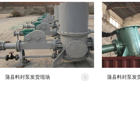
蒲县料封泵发货现场
蒲县料封泵发
对于料封泵系统的重…
[20