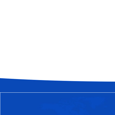
常见问题
蒲县如何克服粉料气力输送系统管
FAQ
气力输送管道是输送系统设备易发生
何克服磨损问题也是一门学问，下面
蒲县料封泵的噪音有哪些
作为机械设备，粉体输送设备-料封
避免的会有噪音发出，那么这些噪音
蒲县气力输送设备气流泵在水泥行