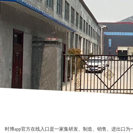
时博app官方在线入口是一家集研发、制造、销售、进出口为