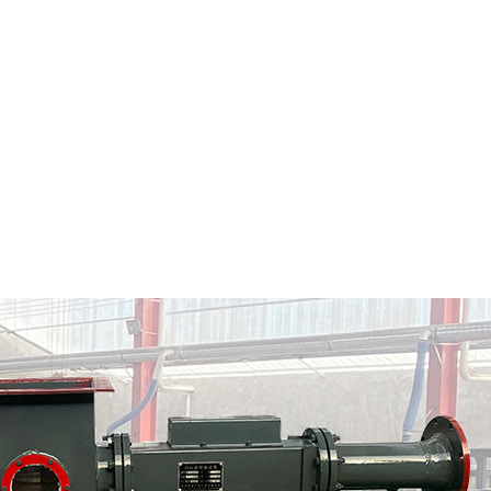
普兰店市粉料输送泵
普兰店市气力输送料封
情
定制批发
查看详情
定