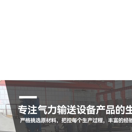
市空气输送斜槽
市陶瓷耐磨管
市陶瓷耐磨弯头
市罗茨鼓风机
市脉冲布袋除尘器
查看更多