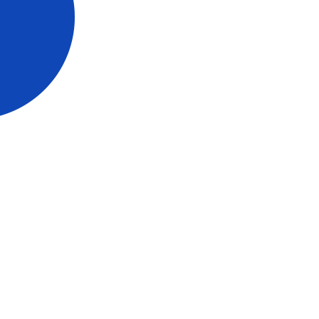
网站首页
时博