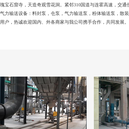
瑰宝石窟寺，天造奇观雪花洞。紧邻310国道与连霍高速，交
气力输送设备：料封泵，仓泵，气力输送泵，粉体输送泵，散装
用户，热诚欢迎国内、外各商家与我公司携手合作，共同发展。
客户现场案
CUSTOMER SITE 