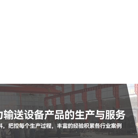
输送斜槽
耐磨管
耐磨弯头
鼓风机
布袋除尘器
查看更多