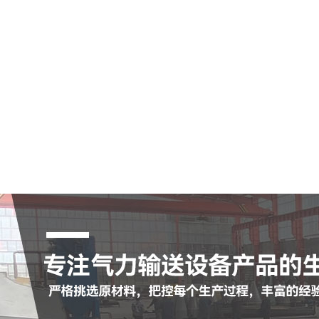
空气输送斜槽
陶瓷耐磨管
陶瓷耐磨弯头
罗茨鼓风机
脉冲布袋除尘器
查看更多