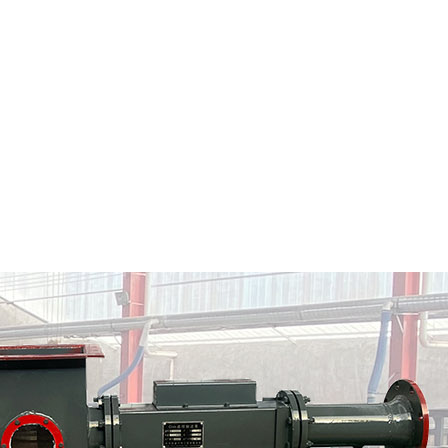
平遥县粉料输送泵
平遥县气力输送料封泵
情
定制批发
查看详情
定