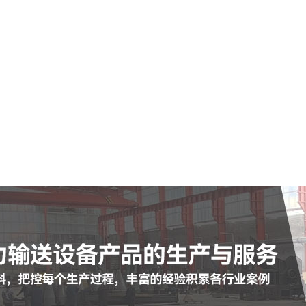
输送斜槽
耐磨管
耐磨弯头
鼓风机
布袋除尘器
查看更多