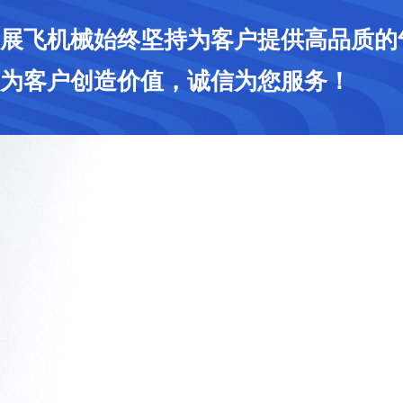
展飞机械始终坚持为客户提供高品质的
为客户创造价值，诚信为您服务！