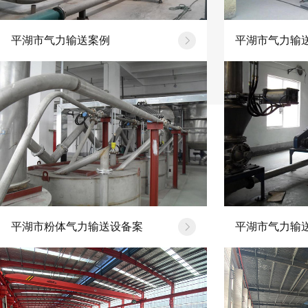
平湖市气力输送案例
平湖市气力输
平湖市粉体气力输送设备案
平湖市气力输