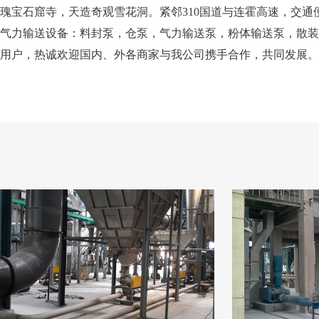
瑰宝石窟寺，天造奇观雪花洞。紧邻310国道与连霍高速，交
气力输送设备：料封泵，仓泵，气力输送泵，粉体输送泵，散装
用户，热诚欢迎国内、外各商家与我公司携手合作，共同发展。
客户现场案
CUSTOMER SITE 