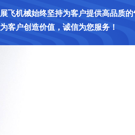
展飞机械始终坚持为客户提供高品质的
为客户创造价值，诚信为您服务！