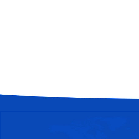
常见问题
平谷区如何克服粉料气力输送系统
FAQ
气力输送管道是输送系统设备易发生
何克服磨损问题也是一门学问，下面
平谷区料封泵的噪音有哪些
作为机械设备，粉体输送设备-料封
避免的会有噪音发出，那么这些噪音
平谷区气力输送设备气流泵在水泥