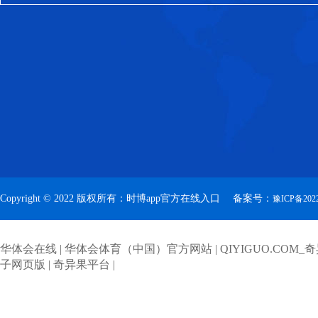
气流泵应用于水泥行业中，对稳定水
量、节约能耗、降低成本等起着至关
Copyright © 2022 版权所有：时博app官方在线入口 备案号：
豫ICP备2022
华体会在线
|
华体会体育（中国）官方网站
|
QIYIGUO.COM_
子网页版
|
奇异果平台
|