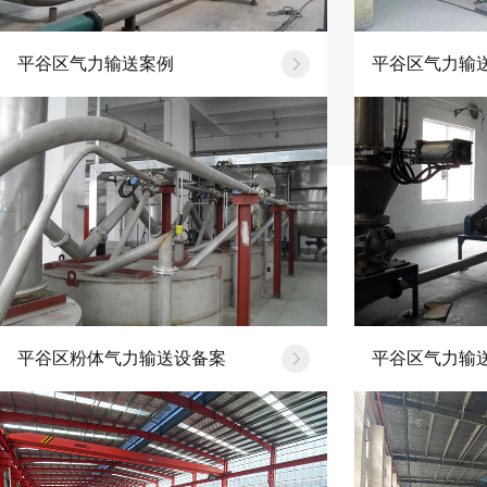
平谷区气力输送案例
平谷区气力输
平谷区粉体气力输送设备案
平谷区气力输