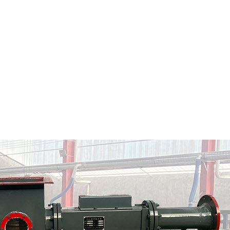
屏边市粉料输送泵
屏边市气力输送料封泵
情
定制批发
查看详情
定