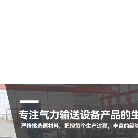
空气输送斜槽
陶瓷耐磨管
陶瓷耐磨弯头
罗茨鼓风机
脉冲布袋除尘器
查看更多