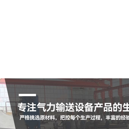
空气输送斜槽
陶瓷耐磨管
陶瓷耐磨弯头
罗茨鼓风机
脉冲布袋除尘器
查看更多