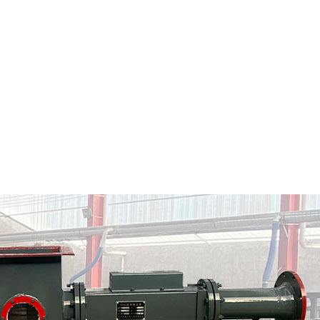
蓬莱市粉料输送泵
蓬莱市气力输送料封泵
情
定制批发
查看详情
定