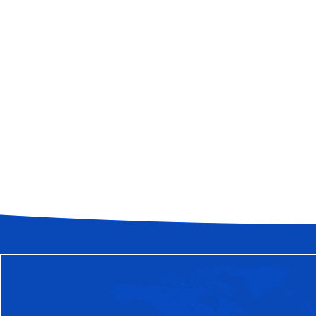
常见问题
磐石市如何克服粉料气力输送系统
FAQ
气力输送管道是输送系统设备易发生
何克服磨损问题也是一门学问，下面
磐石市料封泵的噪音有哪些
作为机械设备，粉体输送设备-料封
避免的会有噪音发出，那么这些噪音
磐石市气力输送设备气流泵在水泥