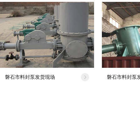
磐石市料封泵发货现场
磐石市料封泵
局对于料封泵系统的…
[20