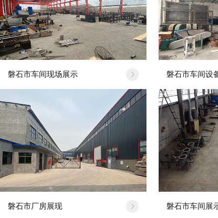
公司新闻
行业动态
磐石市车间现场展示
磐石市车间设
送料封泵有明显的节…
[20
磐石市厂房展现
磐石市车间展