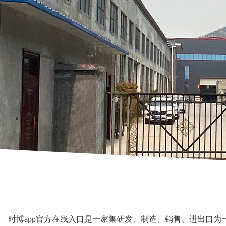
时博app官方在线入口是一家集研发、制造、销售、进出口为