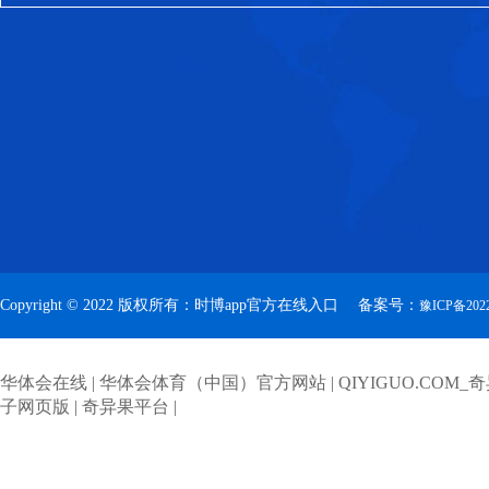
气流泵应用于水泥行业中，对稳定水
量、节约能耗、降低成本等起着至关
Copyright © 2022 版权所有：时博app官方在线入口 备案号：
豫ICP备2022
华体会在线
|
华体会体育（中国）官方网站
|
QIYIGUO.COM_
子网页版
|
奇异果平台
|