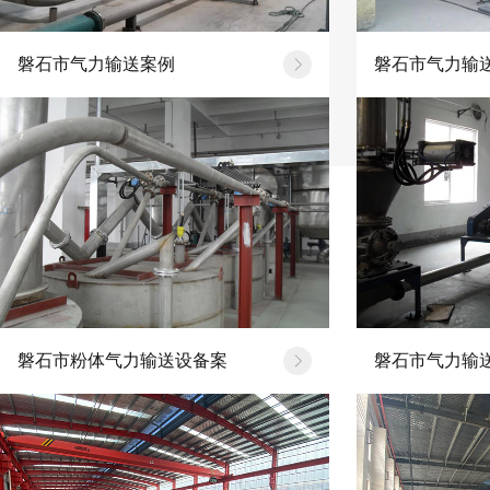
磐石市气力输送案例
磐石市气力输
磐石市粉体气力输送设备案
磐石市气力输