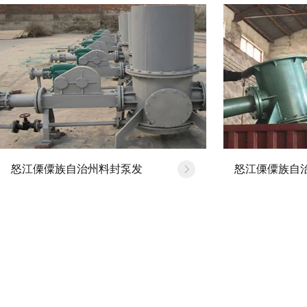
怒江傈僳族自治州料封泵发
怒江傈僳族自
治州管道布局对于料…
[20