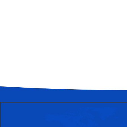
常见问题
怒江傈僳族自治州如何克服粉料气
FAQ
气力输送管道是输送系统设备易发生
何克服磨损问题也是一门学问，下面
怒江傈僳族自治州料封泵的噪音有
作为机械设备，粉体输送设备-料封
避免的会有噪音发出，那么这些噪音
怒江傈僳族自治州气力输送设备气