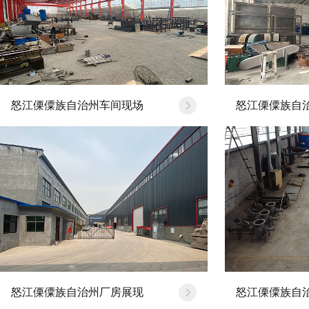
公司新闻
行业动态
怒江傈僳族自治州车间现场
怒江傈僳族自
治州气力输送料封泵…
[20
怒江傈僳族自治州厂房展现
怒江傈僳族自