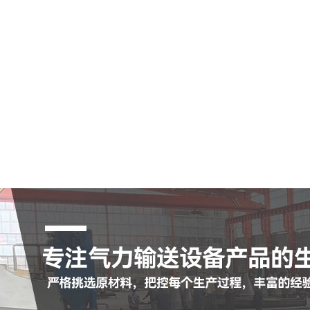
空气输送斜槽
陶瓷耐磨管
陶瓷耐磨弯头
罗茨鼓风机
脉冲布袋除尘器
查看更多