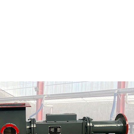
宁蒗市粉料输送泵
宁蒗市气力输送料封泵
情
定制批发
查看详情
定