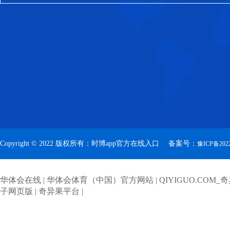
气流泵应用于水泥行业中，对稳定水
量、节约能耗、降低成本等起着至关
Copyright © 2022 版权所有：时博app官方在线入口 备案号：
豫ICP备2022
华体会在线
|
华体会体育（中国）官方网站
|
QIYIGUO.COM_
子网页版
|
奇异果平台
|