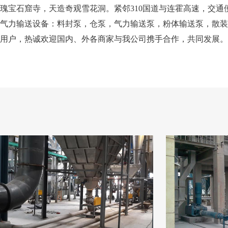
瑰宝石窟寺，天造奇观雪花洞。紧邻310国道与连霍高速，交
气力输送设备：料封泵，仓泵，气力输送泵，粉体输送泵，散装
用户，热诚欢迎国内、外各商家与我公司携手合作，共同发展。
客户现场案
CUSTOMER SITE 