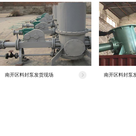
南开区料封泵发货现场
南开区料封泵
局对于料封泵系统的…
[20