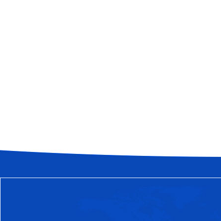
常见问题
南开区如何克服粉料气力输送系统
FAQ
气力输送管道是输送系统设备易发生
何克服磨损问题也是一门学问，下面
南开区料封泵的噪音有哪些
作为机械设备，粉体输送设备-料封
避免的会有噪音发出，那么这些噪音
南开区气力输送设备气流泵在水泥