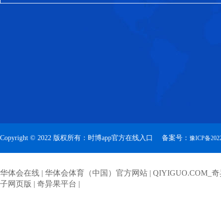
气流泵应用于水泥行业中，对稳定水
量、节约能耗、降低成本等起着至关
Copyright © 2022 版权所有：时博app官方在线入口 备案号：
豫ICP备2022
华体会在线
|
华体会体育（中国）官方网站
|
QIYIGUO.COM_
子网页版
|
奇异果平台
|