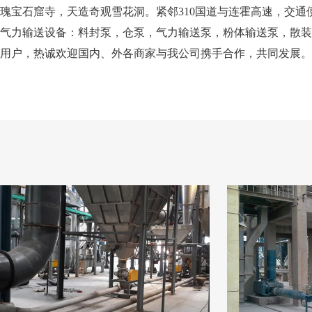
瑰宝石窟寺，天造奇观雪花洞。紧邻310国道与连霍高速，交
气力输送设备：料封泵，仓泵，气力输送泵，粉体输送泵，散装
用户，热诚欢迎国内、外各商家与我公司携手合作，共同发展。
客户现场案
CUSTOMER SITE 