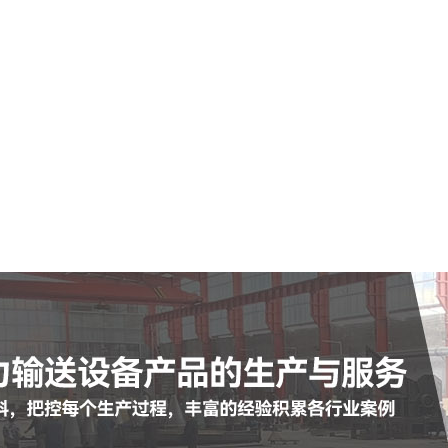
输送斜槽
耐磨管
耐磨弯头
鼓风机
布袋除尘器
查看更多