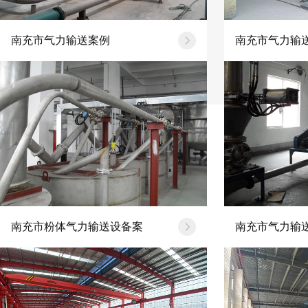
南充市气力输送案例
南充市气力输
南充市粉体气力输送设备案
南充市气力输