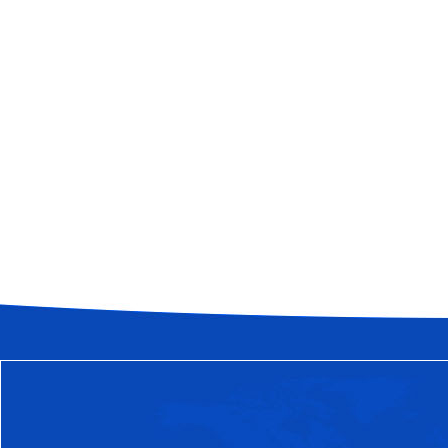
常见问题
南充市如何克服粉料气力输送系统
FAQ
气力输送管道是输送系统设备易发生
何克服磨损问题也是一门学问，下面
南充市料封泵的噪音有哪些
作为机械设备，粉体输送设备-料封
避免的会有噪音发出，那么这些噪音
南充市气力输送设备气流泵在水泥