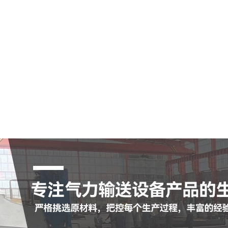
空气输送斜槽
陶瓷耐磨管
陶瓷耐磨弯头
罗茨鼓风机
脉冲布袋除尘器
查看更多