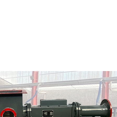
南岸区粉料输送泵
南岸区气力输送料封泵
情
定制批发
查看详情
定