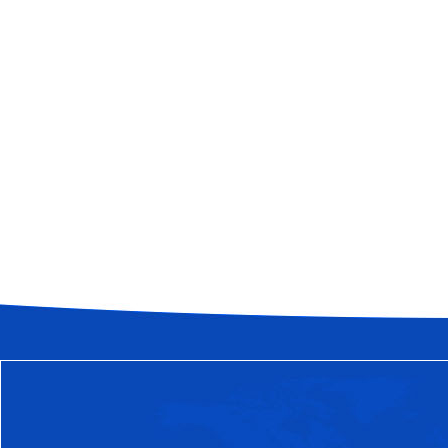
常见问题
密云区如何克服粉料气力输送系统
FAQ
气力输送管道是输送系统设备易发生
何克服磨损问题也是一门学问，下面
密云区料封泵的噪音有哪些
作为机械设备，粉体输送设备-料封
避免的会有噪音发出，那么这些噪音
密云区气力输送设备气流泵在水泥