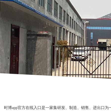
时博app官方在线入口是一家集研发、制造、销售、进出口为