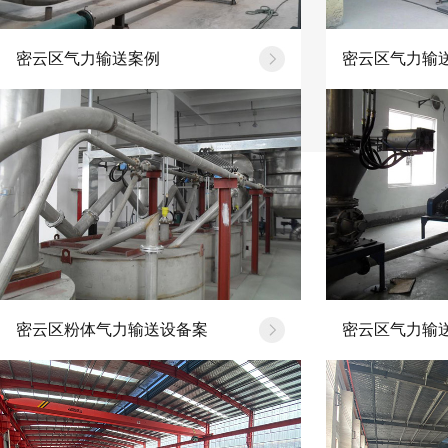
密云区气力输送案例
密云区气力输
密云区粉体气力输送设备案
密云区气力输