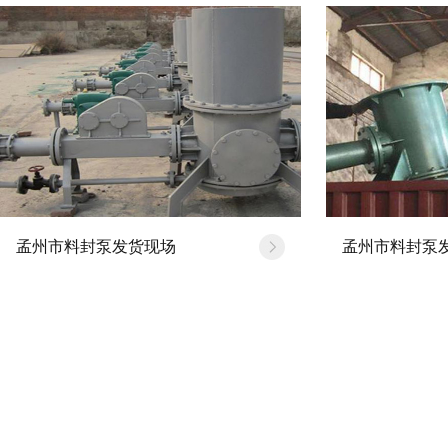
孟州市料封泵发货现场
孟州市料封泵
局对于料封泵系统的…
[20