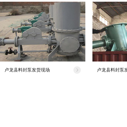
卢龙县料封泵发货现场
卢龙县料封泵
局对于料封泵系统的…
[20