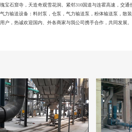
瑰宝石窟寺，天造奇观雪花洞。紧邻310国道与连霍高速，交
气力输送设备：料封泵，仓泵，气力输送泵，粉体输送泵，散装
用户，热诚欢迎国内、外各商家与我公司携手合作，共同发展。
客户现场案
CUSTOMER SITE 