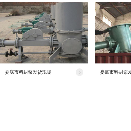
娄底市料封泵发货现场
娄底市料封泵
局对于料封泵系统的…
[20