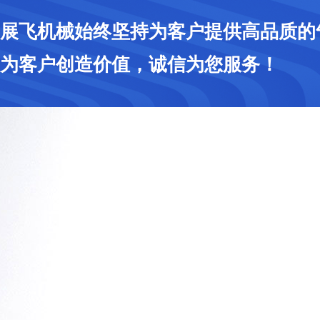
展飞机械始终坚持为客户提供高品质的
为客户创造价值，诚信为您服务！