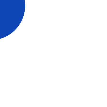
网站首页
时博