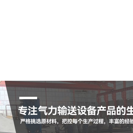
空气输送斜槽
陶瓷耐磨管
陶瓷耐磨弯头
罗茨鼓风机
脉冲布袋除尘器
查看更多