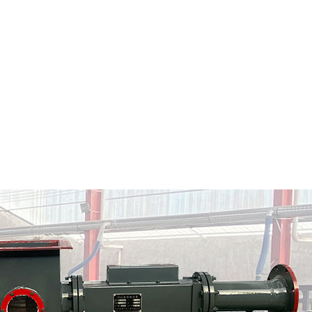
龙江县粉料输送泵
龙江县气力输送料封泵
情
定制批发
查看详情
定