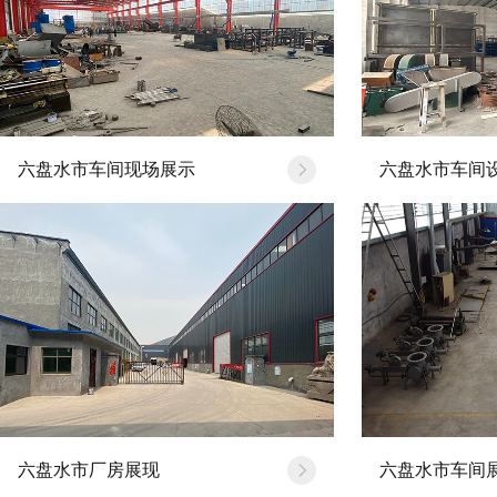
公司新闻
行业动态
六盘水市车间现场展示
六盘水市车间
输送料封泵有明显的…
[20
六盘水市厂房展现
六盘水市车间