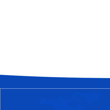
常见问题
六盘水市如何克服粉料气力输送系
FAQ
气力输送管道是输送系统设备易发生
何克服磨损问题也是一门学问，下面
六盘水市料封泵的噪音有哪些
作为机械设备，粉体输送设备-料封
避免的会有噪音发出，那么这些噪音
六盘水市气力输送设备气流泵在水