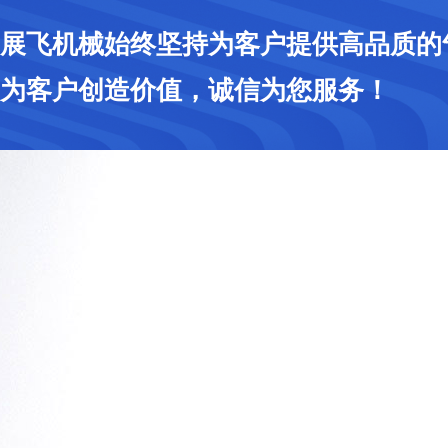
展飞机械始终坚持为客户提供高品质的
为客户创造价值，诚信为您服务！