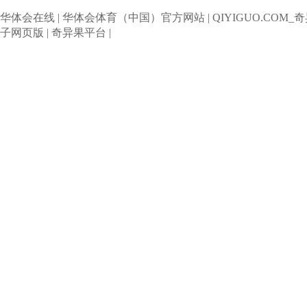
华体会在线
|
华体会体育（中国）官方网站
|
QIYIGUO.COM_
子网页版
|
奇异果平台
|