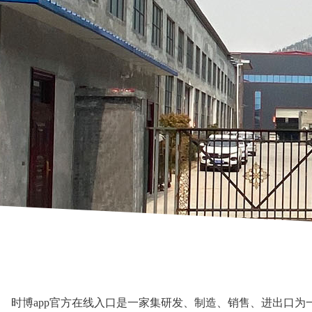
时博app官方在线入口是一家集研发、制造、销售、进出口为