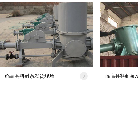
临高县料封泵发货现场
临高县料封泵
局对于料封泵系统的…
[20