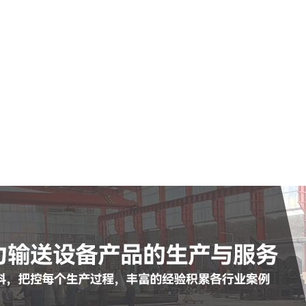
输送斜槽
耐磨管
耐磨弯头
鼓风机
布袋除尘器
查看更多