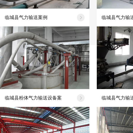
临城县气力输送案例
临城县气力输
临城县粉体气力输送设备案
临城县气力输