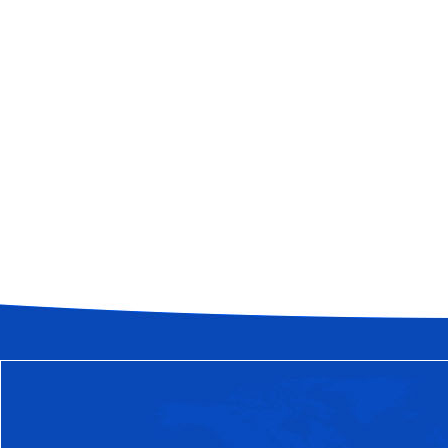
常见问题
临城县如何克服粉料气力输送系统
FAQ
气力输送管道是输送系统设备易发生
何克服磨损问题也是一门学问，下面
临城县料封泵的噪音有哪些
作为机械设备，粉体输送设备-料封
避免的会有噪音发出，那么这些噪音
临城县气力输送设备气流泵在水泥