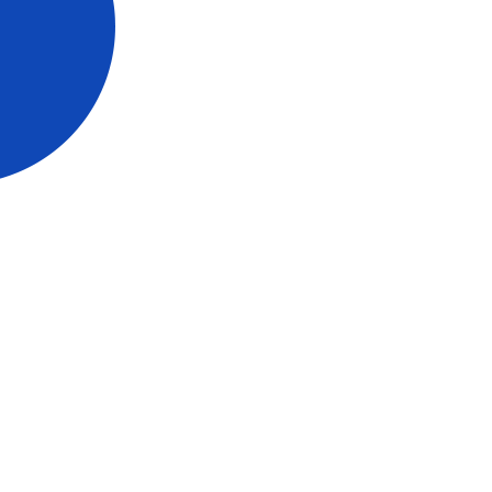
网站首页
时博