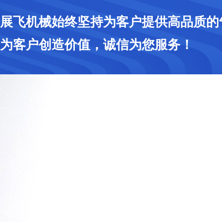
展飞机械始终坚持为客户提供高品质的
为客户创造价值，诚信为您服务！