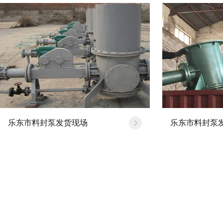
乐东市料封泵发货现场
乐东市料封泵
局对于料封泵系统的…
[20