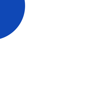
网站首页
时博