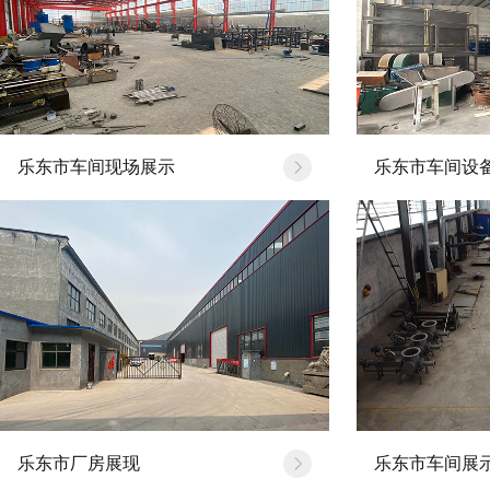
公司新闻
行业动态
乐东市车间现场展示
乐东市车间设
送料封泵有明显的节…
[20
乐东市厂房展现
乐东市车间展