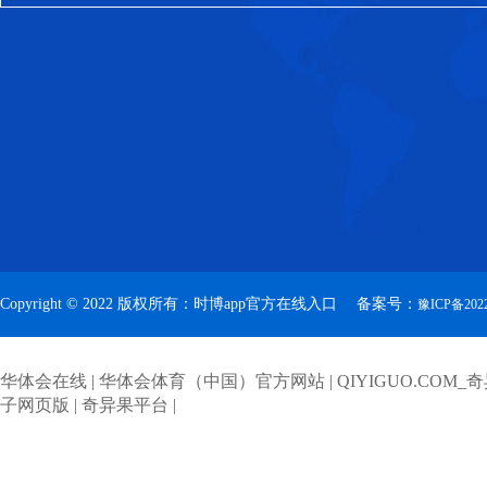
气流泵应用于水泥行业中，对稳定水
量、节约能耗、降低成本等起着至关
Copyright © 2022 版权所有：时博app官方在线入口 备案号：
豫ICP备2022
华体会在线
|
华体会体育（中国）官方网站
|
QIYIGUO.COM_
子网页版
|
奇异果平台
|