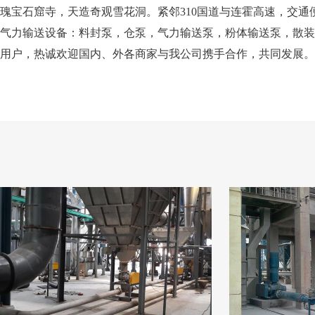
瑰宝石窟寺，天造奇观雪花洞。紧邻310国道与连霍高速，交
气力输送设备：料封泵，仓泵，气力输送泵，粉体输送泵，散装
用户，热诚欢迎国内、外各商家与我公司携手合作，共同发展。
客户现场案
CUSTOMER SITE 