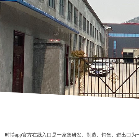
时博app官方在线入口是一家集研发、制造、销售、进出口为