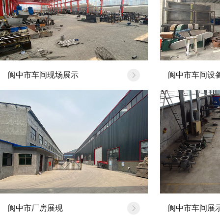
公司新闻
行业动态
阆中市车间现场展示
阆中市车间设
送料封泵有明显的节…
[20
阆中市厂房展现
阆中市车间展