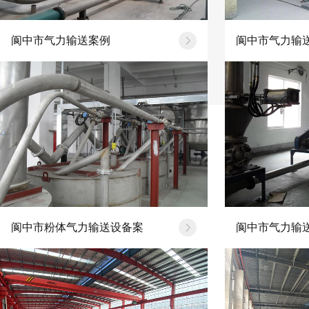
阆中市气力输送案例
阆中市气力输
阆中市粉体气力输送设备案
阆中市气力输