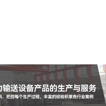
气输送斜槽
瓷耐磨管
瓷耐磨弯头
茨鼓风机
冲布袋除尘器
查看更多