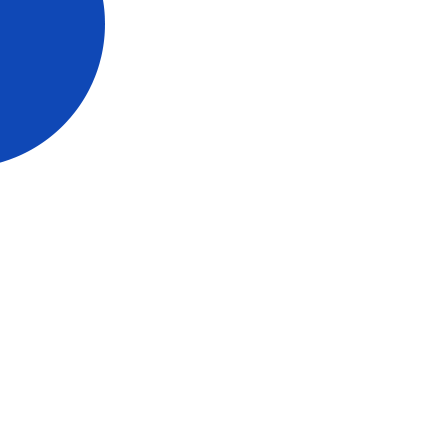
网站首页
时博