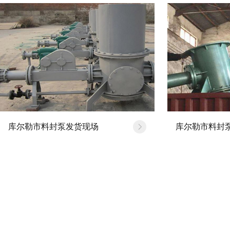
库尔勒市料封泵发货现场
库尔勒市料封
布局对于料封泵系统…
[20