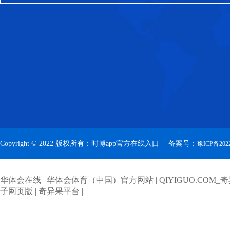
气流泵应用于水泥行业中，对稳定水
量、节约能耗、降低成本等起着至关
Copyright © 2022 版权所有：时博app官方在线入口 备案号：
豫ICP备2022
华体会在线
|
华体会体育（中国）官方网站
|
QIYIGUO.COM_
子网页版
|
奇异果平台
|