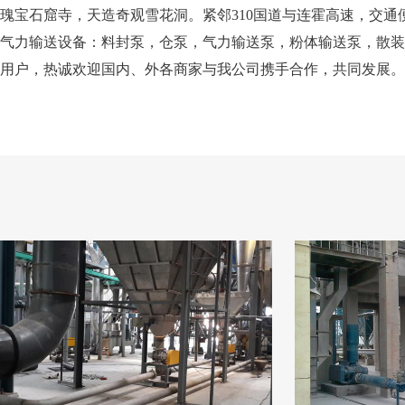
瑰宝石窟寺，天造奇观雪花洞。紧邻310国道与连霍高速，交
气力输送设备：料封泵，仓泵，气力输送泵，粉体输送泵，散装
用户，热诚欢迎国内、外各商家与我公司携手合作，共同发展。
客户现场案
CUSTOMER SITE 