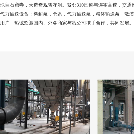
瑰宝石窟寺，天造奇观雪花洞。紧邻310国道与连霍高速，交
气力输送设备：料封泵，仓泵，气力输送泵，粉体输送泵，散装
用户，热诚欢迎国内、外各商家与我公司携手合作，共同发展。
客户现场案
CUSTOMER SITE 