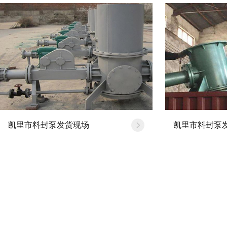
凯里市料封泵发货现场
凯里市料封泵
局对于料封泵系统的…
[20