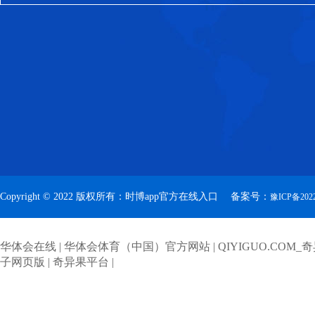
气流泵应用于水泥行业中，对稳定水
量、节约能耗、降低成本等起着至关
Copyright © 2022 版权所有：时博app官方在线入口 备案号：
豫ICP备2022
华体会在线
|
华体会体育（中国）官方网站
|
QIYIGUO.COM_
子网页版
|
奇异果平台
|