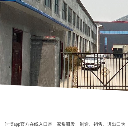
时博app官方在线入口是一家集研发、制造、销售、进出口为