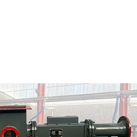
句容市粉料输送泵
句容市气力输送料封泵
情
定制批发
查看详情
定