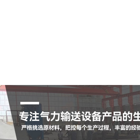
空气输送斜槽
陶瓷耐磨管
陶瓷耐磨弯头
罗茨鼓风机
脉冲布袋除尘器
查看更多