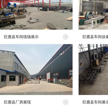
公司新闻
行业动态
巨鹿县车间现场展示
巨鹿县车间设
送料封泵有明显的节…
[20
巨鹿县厂房展现
巨鹿县车间展