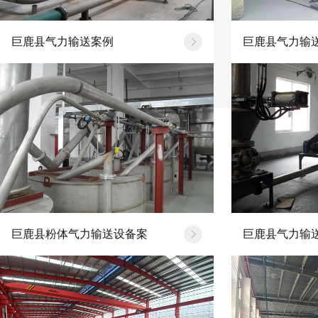
巨鹿县气力输送案例
巨鹿县气力输
巨鹿县粉体气力输送设备案
巨鹿县气力输