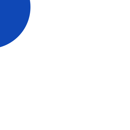
网站首页
时博