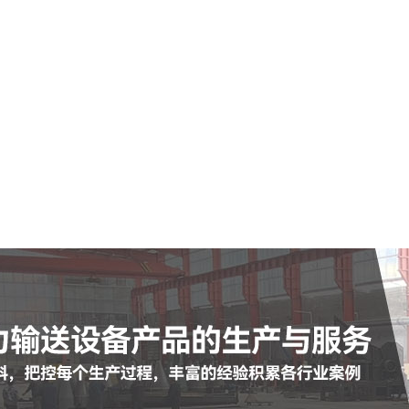
输送斜槽
耐磨管
耐磨弯头
鼓风机
布袋除尘器
查看更多