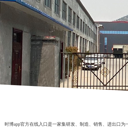
时博app官方在线入口是一家集研发、制造、销售、进出口为