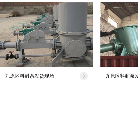
九原区料封泵发货现场
九原区料封泵
局对于料封泵系统的…
[20