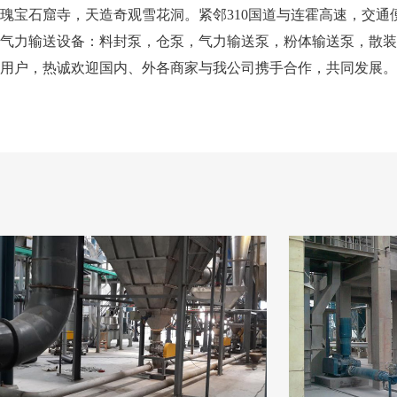
瑰宝石窟寺，天造奇观雪花洞。紧邻310国道与连霍高速，交
气力输送设备：料封泵，仓泵，气力输送泵，粉体输送泵，散装
用户，热诚欢迎国内、外各商家与我公司携手合作，共同发展。
客户现场案
CUSTOMER SITE 