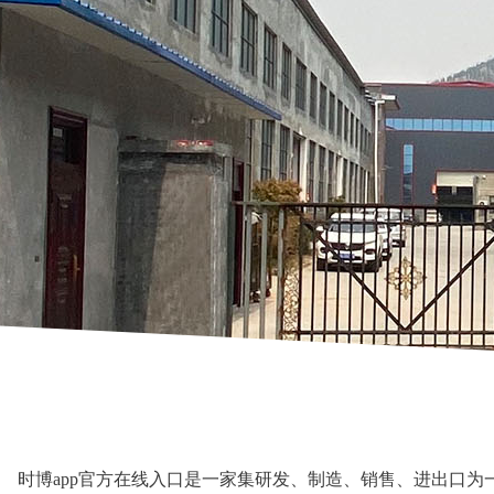
时博app官方在线入口是一家集研发、制造、销售、进出口为