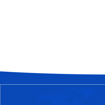
常见问题
鸡东县如何克服粉料气力输送系统
FAQ
气力输送管道是输送系统设备易发生
何克服磨损问题也是一门学问，下面
鸡东县料封泵的噪音有哪些
作为机械设备，粉体输送设备-料封
避免的会有噪音发出，那么这些噪音
鸡东县气力输送设备气流泵在水泥