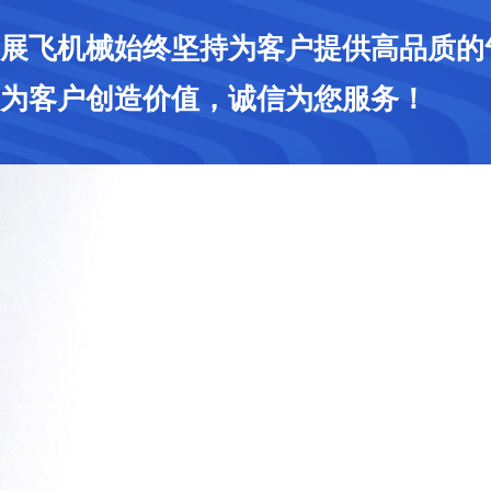
展飞机械始终坚持为客户提供高品质的
为客户创造价值，诚信为您服务！