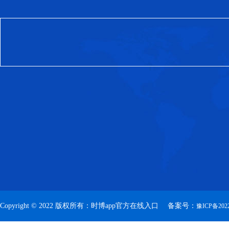
Copyright © 2022 版权所有：时博app官方在线入口 备案号：
豫ICP备2022