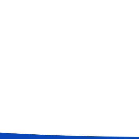
气输送斜槽
瓷耐磨管
瓷耐磨弯头
茨鼓风机
冲布袋除尘器
气电加热器
转供料器
底双侧卸料器
查看更多