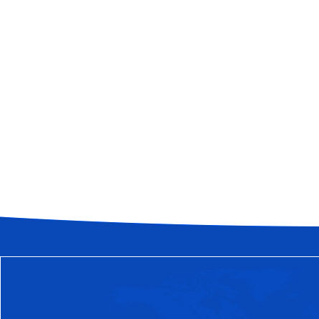
常见问题
建华区如何克服粉料气力输送系统
FAQ
气力输送管道是输送系统设备易发生
何克服磨损问题也是一门学问，下面
建华区料封泵的噪音有哪些
作为机械设备，粉体输送设备-料封
避免的会有噪音发出，那么这些噪音
建华区气力输送设备气流泵在水泥