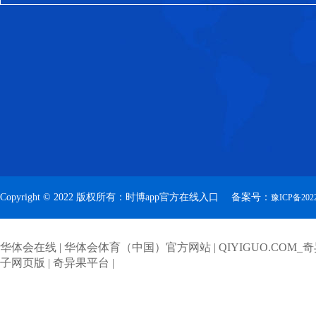
气流泵应用于水泥行业中，对稳定水
量、节约能耗、降低成本等起着至关
Copyright © 2022 版权所有：时博app官方在线入口 备案号：
豫ICP备2022
华体会在线
|
华体会体育（中国）官方网站
|
QIYIGUO.COM_
子网页版
|
奇异果平台
|