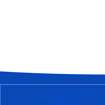
常见问题
建德市如何克服粉料气力输送系统
FAQ
气力输送管道是输送系统设备易发生
何克服磨损问题也是一门学问，下面
建德市料封泵的噪音有哪些
作为机械设备，粉体输送设备-料封
避免的会有噪音发出，那么这些噪音
建德市气力输送设备气流泵在水泥