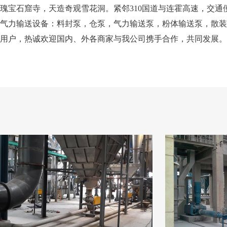
瑰宝石窟寺，天造奇观雪花洞。紧邻310国道与连霍高速，交
气力输送设备：料封泵，仓泵，气力输送泵，粉体输送泵，散装
用户，热诚欢迎国内、外各商家与我公司携手合作，共同发展。
客户现场案
CUSTOMER SITE 