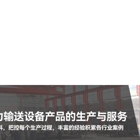
输送斜槽
耐磨管
耐磨弯头
鼓风机
布袋除尘器
查看更多