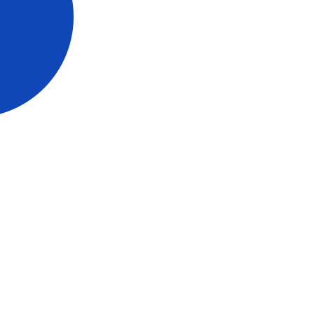
网站首页
时博