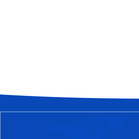
常见问题
湖州市如何克服粉料气力输送系统
FAQ
气力输送管道是输送系统设备易发生
何克服磨损问题也是一门学问，下面
湖州市料封泵的噪音有哪些
作为机械设备，粉体输送设备-料封
避免的会有噪音发出，那么这些噪音
湖州市气力输送设备气流泵在水泥