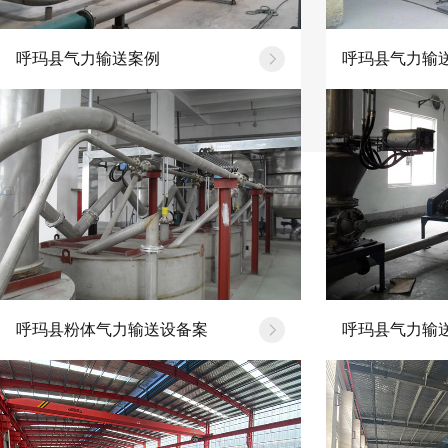
呼玛县气力输送案例
呼玛县气力输
呼玛县粉体气力输送设备案
呼玛县气力输