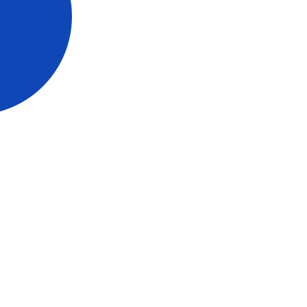
网站首页
时博