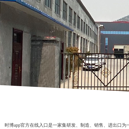
时博app官方在线入口是一家集研发、制造、销售、进出口为