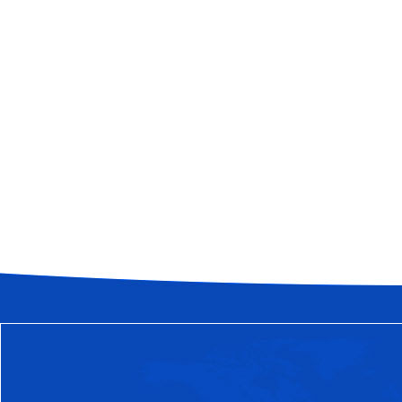
常见问题
呼玛县如何克服粉料气力输送系统
FAQ
气力输送管道是输送系统设备易发生
何克服磨损问题也是一门学问，下面
呼玛县料封泵的噪音有哪些
作为机械设备，粉体输送设备-料封
避免的会有噪音发出，那么这些噪音
呼玛县气力输送设备气流泵在水泥