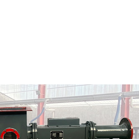
桦南县粉料输送泵
桦南县气力输送料封泵
情
定制批发
查看详情
定