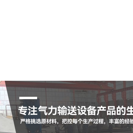
空气输送斜槽
陶瓷耐磨管
陶瓷耐磨弯头
罗茨鼓风机
脉冲布袋除尘器
查看更多