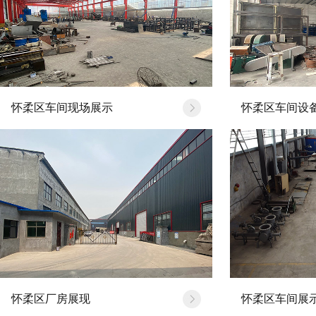
公司新闻
行业动态
怀柔区车间现场展示
怀柔区车间设
送料封泵有明显的节…
[20
怀柔区厂房展现
怀柔区车间展