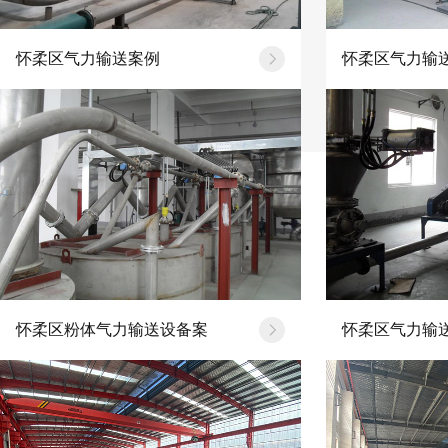
怀柔区气力输送案例
怀柔区气力输
怀柔区粉体气力输送设备案
怀柔区气力输