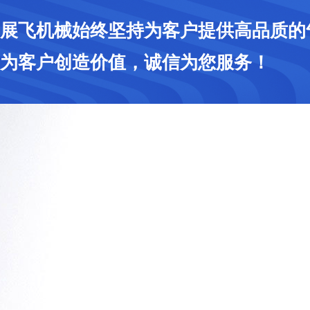
展飞机械始终坚持为客户提供高品质的
为客户创造价值，诚信为您服务！