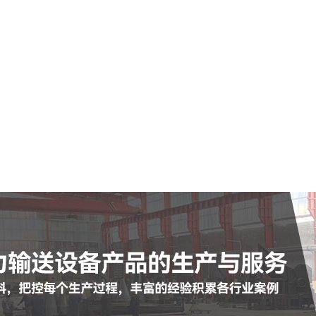
输送斜槽
耐磨管
耐磨弯头
鼓风机
布袋除尘器
查看更多