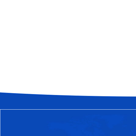
常见问题
怀柔区如何克服粉料气力输送系统
FAQ
气力输送管道是输送系统设备易发生
何克服磨损问题也是一门学问，下面
怀柔区料封泵的噪音有哪些
作为机械设备，粉体输送设备-料封
避免的会有噪音发出，那么这些噪音
怀柔区气力输送设备气流泵在水泥