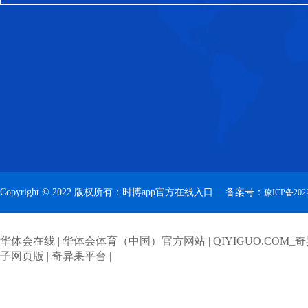
气流泵应用于水泥行业中，对稳定水
量、节约能耗、降低成本等起着至关
Copyright © 2022 版权所有：时博app官方在线入口 备案号：
豫ICP备2022
华体会在线
|
华体会体育（中国）官方网站
|
QIYIGUO.COM_
子网页版
|
奇异果平台
|