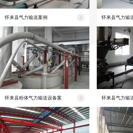
怀来县气力输送案例
怀来县气力输
怀来县粉体气力输送设备案
怀来县气力输