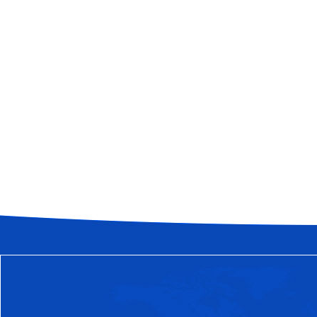
常见问题
怀来县如何克服粉料气力输送系统
FAQ
气力输送管道是输送系统设备易发生
何克服磨损问题也是一门学问，下面
怀来县料封泵的噪音有哪些
作为机械设备，粉体输送设备-料封
避免的会有噪音发出，那么这些噪音
怀来县气力输送设备气流泵在水泥