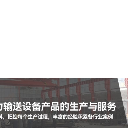
输送斜槽
耐磨管
耐磨弯头
鼓风机
布袋除尘器
查看更多